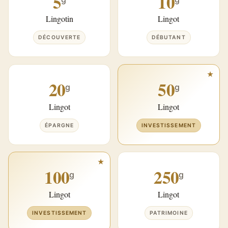
5
10
Lingotin
Lingot
DÉCOUVERTE
DÉBUTANT
20
50
g
g
Lingot
Lingot
ÉPARGNE
INVESTISSEMENT
100
250
g
g
Lingot
Lingot
INVESTISSEMENT
PATRIMOINE