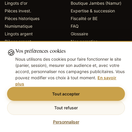
Lingots d'or
Boutique
Jambes (Namur)
Pièces invest.
Expertise & succession
Pièces historiques
Fiscalité or BE
Numismatique
FAQ
Lingots argent
Glossaire
Pièces argent
Nos garanties
Catalogue des pièces
Avis clients
Vos préférences cookies
🍪
Or cadeau
À propos
Nous utilisons des cookies pour faire fonctionner le site
Contact
(panier, session), mesurer son audience et, avec votre
accord, personnaliser nos campagnes publicitaires. Vous
contact@banquedor.be
pouvez modifier vos choix à tout moment.
En savoir
010 / 41 47 40
plus
Tout accepter
Tout refuser
©
2026
Wallonor SRL
· BCE 0801.785.370
· Inscrit Monnaie Royale de
Belgique
Mentions légales
CGV
Confidentialité
Cookies
Gérer mes cookies
Personnaliser