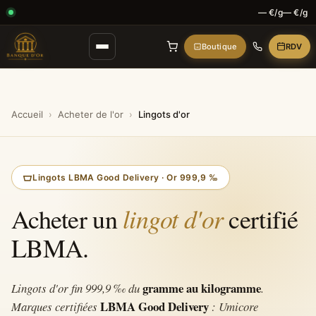
— €/g
— €/g
Boutique
RDV
Accueil
›
Acheter de l'or
›
Lingots d'or
Lingots LBMA Good Delivery · Or 999,9 ‰
lingot d'or
Acheter un
certifié
LBMA.
gramme au kilogramme
Lingots d'or fin 999,9 ‰ du
.
LBMA Good Delivery
Marques certifiées
: Umicore