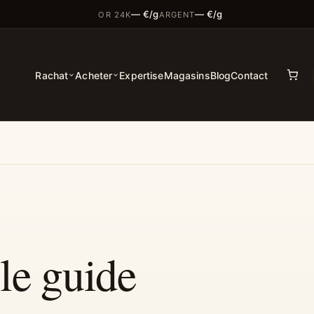
— €/g
— €/g
OR 24K
ARGENT
Rachat
Acheter
Expertise
Magasins
Blog
Contact
 le guide