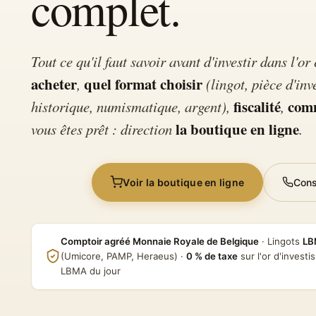
complet.
Tout ce qu'il faut savoir avant d'investir dans l'o
acheter
quel format choisir
,
(lingot, pièce d'inv
fiscalité
comm
historique, numismatique, argent),
,
la boutique en ligne
vous êtes prêt : direction
.
Voir la boutique en ligne
Cons
Comptoir agréé Monnaie Royale de Belgique
· Lingots
LB
(Umicore, PAMP, Heraeus) ·
0 % de taxe
sur l'or d'invest
LBMA du jour