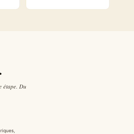
.
e étape. Du
oriques,