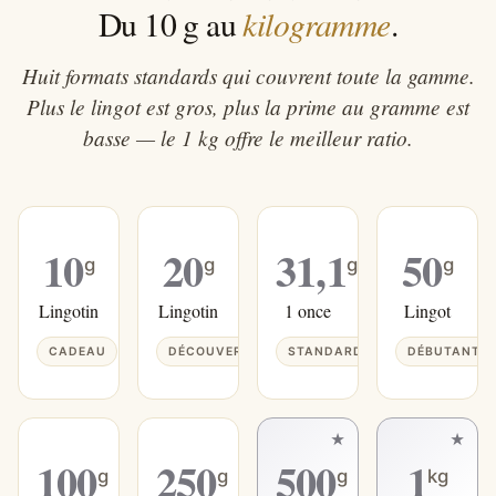
kilogramme
Du 10 g au
.
Huit formats standards qui couvrent toute la gamme.
Plus le lingot est gros, plus la prime au gramme est
basse — le 1 kg offre le meilleur ratio.
10
20
31,1
50
g
g
g
g
Lingotin
Lingotin
1 once
Lingot
CADEAU
DÉCOUVERTE
STANDARD
DÉBUTANT
100
250
500
1
g
g
g
kg