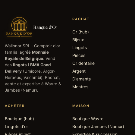
RACHAT
Banque d'Or
Or (hub)
Bijoux
Wallonor SRL
· Comptoir d'or
Lingots
familial agréé
Monnaie
Pièces
Royale de Belgique
. Vend
Or dentaire
des
lingots LBMA Good
Argent
Delivery
(Umicore, Argor-
Heraeus, Valcambi). Rachat,
Diamants
vente et expertise à
Wavre
&
Montres
Jambes
(
Namur
).
ACHETER
MAISON
Boutique (hub)
Boutique
Wavre
Lingots d'or
Boutique
Jambes (Namur)
Pièces invest.
Expertise & succession