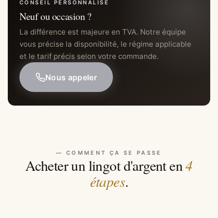
CONSEIL PERSONNALISÉ
Neuf ou occasion ?
La différence est majeure en TVA. Notre équipe
vous précise la disponibilité, le régime applicable
et le tarif précis selon votre commande.
Nous appeler
— COMMENT ÇA SE PASSE
4
Acheter un lingot d'argent en
étapes
.