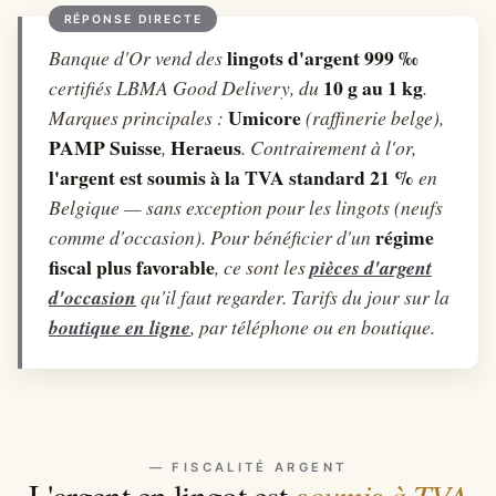
lingots d'argent 999 ‰
Banque d'Or vend des
10 g au 1 kg
certifiés LBMA Good Delivery, du
.
Umicore
Marques principales :
(raffinerie belge),
PAMP Suisse
Heraeus
,
. Contrairement à l'or,
l'argent est soumis à la TVA standard 21 %
en
Belgique — sans exception pour les lingots (neufs
régime
comme d'occasion). Pour bénéficier d'un
fiscal plus favorable
, ce sont les
pièces d'argent
d'occasion
qu'il faut regarder. Tarifs du jour sur la
boutique en ligne
, par téléphone ou en boutique.
— FISCALITÉ ARGENT
soumis à TVA
L'argent en lingot est