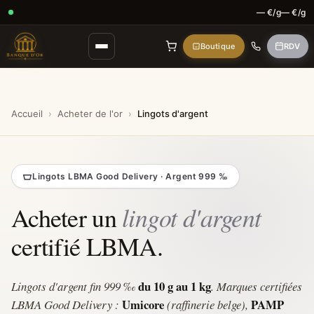
— €/g
— €/g
Boutique
RDV
Accueil
›
Acheter de l'or
›
Lingots d'argent
Lingots LBMA Good Delivery · Argent 999 ‰
lingot d'argent
Acheter un
certifié LBMA.
du 10 g au 1 kg
Lingots d'argent fin 999 ‰
. Marques certifiées
Umicore
PAMP
LBMA Good Delivery :
(raffinerie belge),