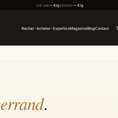
— €/g
— €/g
OR 24K
ARGENT
Rachat
Acheter
Expertise
Magasins
Blog
Contact
errand
.