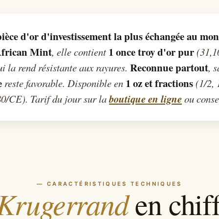
pièce d'or d'investissement la plus échangée au mo
frican Mint
1 once troy d'or pur
, elle contient
(31,10
Reconnue partout
ui la rend résistante aux rayures.
, 
e
1 oz et fractions
reste favorable. Disponible en
(1/2, 
boutique en ligne
0/CE). Tarif du jour sur la
ou consei
— CARACTÉRISTIQUES TECHNIQUES
Krugerrand
en chiff