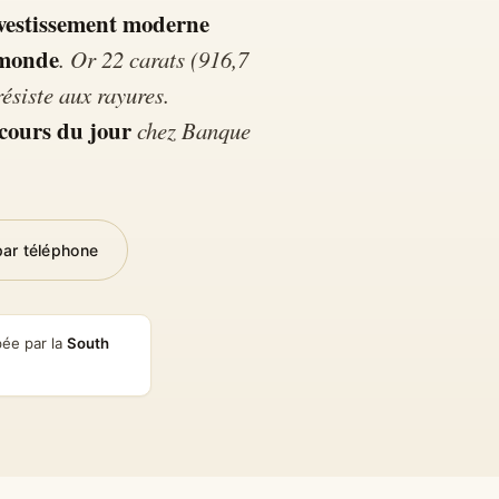
nvestissement moderne
 monde
. Or 22 carats (916,7
Best-seller bullion 
résiste aux rayures.
cours du jour
chez Banque
par téléphone
pée par la
South