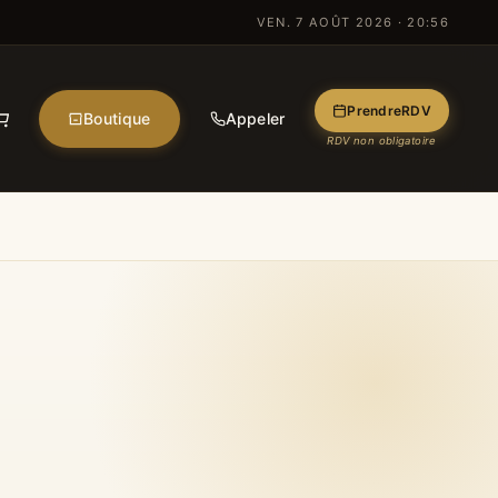
VEN. 7 AOÛT 2026 · 20:56
Prendre
RDV
Boutique
Appeler
RDV non obligatoire