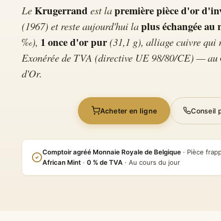
Krugerrand
première pièce d'or d'i
Le
est la
plus échangée au
(1967) et reste aujourd'hui la
1 once d'or pur
‰),
(31,1 g), alliage cuivre qui 
Exonérée de TVA (directive UE 98/80/CE) — au
d'Or.
Acheter en ligne
Conseil 
Comptoir agréé Monnaie Royale de Belgique
· Pièce frap
African Mint
·
0 % de TVA
· Au cours du jour