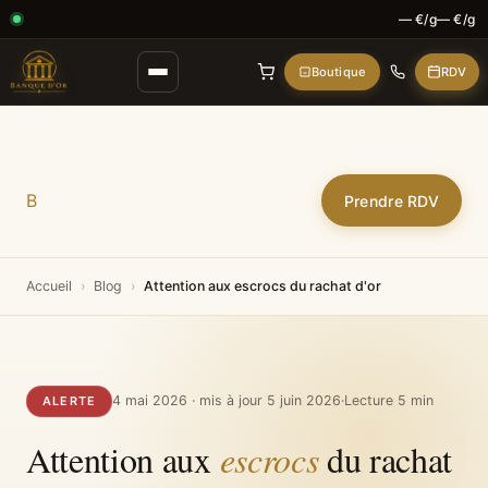
— €/g
— €/g
Boutique
RDV
Banque d'Or
B
Prendre RDV
Accueil
›
Blog
›
Attention aux escrocs du rachat d'or
4 mai 2026 · mis à jour 5 juin 2026
·
Lecture 5 min
ALERTE
Attention aux
escrocs
du rachat