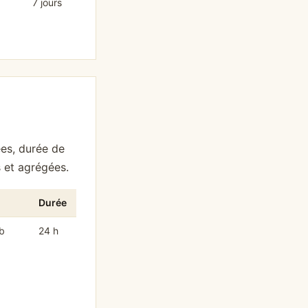
7 jours
ées, durée de
 et agrégées.
Durée
b
24 h