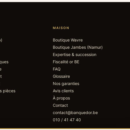
MAISON
b)
Boutique
Wavre
Boutique
Jambes (Namur)
.
Expertise & succession
iques
Fiscalité or BE
e
FAQ
t
Glossaire
t
Nos garanties
s pièces
Avis clients
À propos
Contact
contact@banquedor.be
010 / 41 47 40