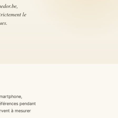
uedor.be,
rictement le
ues.
 smartphone,
références pendant
ervent à mesurer