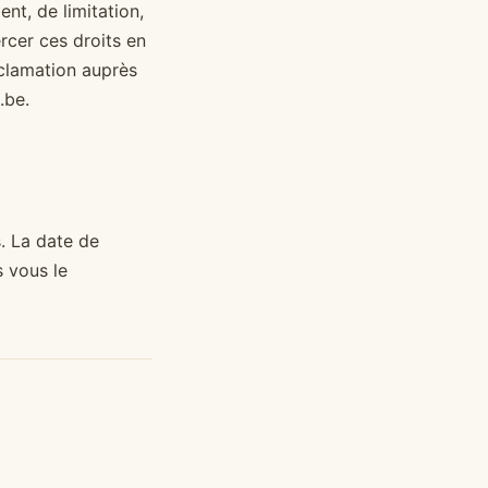
nt, de limitation,
rcer ces droits en
clamation auprès
.be
.
s. La date de
s vous le