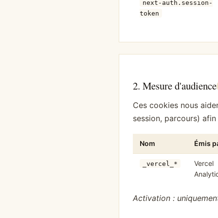
next-auth.session-
token
2. Mesure d'audience
Ces cookies nous aiden
session, parcours) afi
Nom
Émis p
Vercel
_vercel_*
Analyti
Activation : uniquement