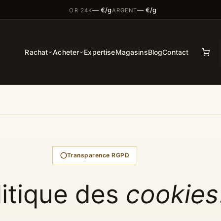
— €/g
— €/g
OR 24K
ARGENT
Rachat
Acheter
Expertise
Magasins
Blog
Contact
Transparence RGPD
litique des
cookies