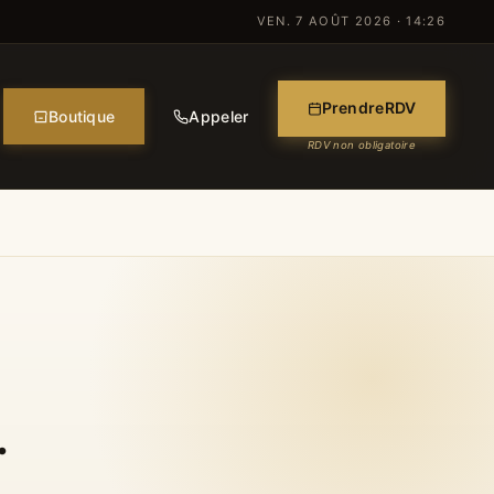
VEN. 7 AOÛT 2026 · 14:26
Prendre
RDV
Boutique
Appeler
RDV non obligatoire
.